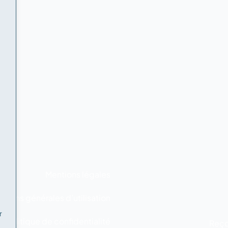
Mentions légales
itions générales d’utilisation
r
Politique de confidentialité
Reço