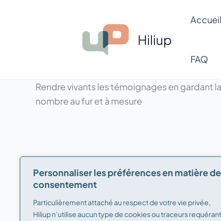
Aller
Accuei
au
contenu
Hiliup
FAQ
Rendre vivants les témoignages en gardant la
nombre au fur et à mesure
Personnaliser les préférences en matière de
consentement
Particulièrement attaché au respect de votre vie privée,
Hiliup n’utilise aucun type de cookies ou traceurs requéran