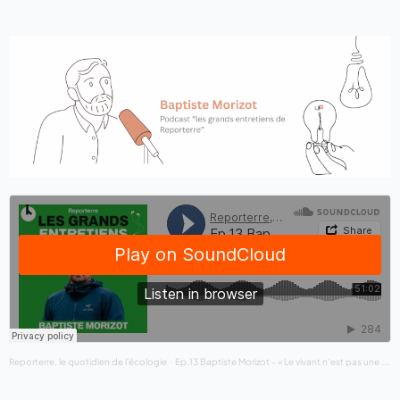
Reporterre, le quotidien de l'écologie
Ep.13 Baptiste Morizot - « Le vivant n’est pas une petite chose fragile mais un allié »
·