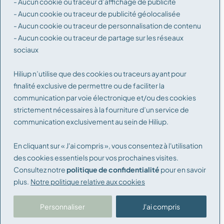
- Aucun cookie ou traceur d’affichage de publicité
- Aucun cookie ou traceur de publicité géolocalisée
- Aucun cookie ou traceur de personnalisation de contenu
- Aucun cookie ou traceur de partage sur les réseaux
sociaux
Reçois des nouvelles en exclusivité
!
Inscris-toi !
Hiliup n’utilise que des cookies ou traceurs ayant pour
finalité exclusive de permettre ou de faciliter la
E-
communication par voie électronique et/ou des cookies
S'inscrire
strictement nécessaires à la fourniture d’un service de
mail
communication exclusivement au sein de Hiliup.
Mentions légales
En cliquant sur « J'ai compris », vous consentez à l'utilisation
Conditions générales d’utilisation
des cookies essentiels pour vos prochaines visites.
Consultez notre
politique de confidentialité
pour en savoir
Politique de confidentialité
plus.
Notre politique relative aux cookies
Conditions générales de vente
Personnaliser
J'ai compris