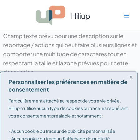
Aller
Mai
au
Hiliup
Men
contenu
Champ texte prévu pour une description sur le
reportage / actions qui peut faire plusieurs lignes et
comporter une multitude de caractères tout en
respectant la taille et la zone prévues pour cette
description.
Personnaliser les préférences en matière de
consentement
Particulièrement attaché au respect de votre vie privée,
Hiliup n’utilise aucun type de cookies ou traceurs requérant
votre consentement préalable et notamment :
- Aucun cookie ou traceur de publicité personnalisée
- Aucun cookie ou traceur d’affichage de publicité