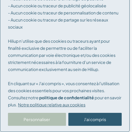
- Aucun cookie ou traceur de publicité géolocalisée
- Aucun cookie ou traceur de personnalisation de contenu
- Aucun cookie ou traceur de partage sur les réseaux
sociaux
Reçois des nouvelles en exclusivité
!
Inscris-toi !
Hiliup n’utilise que des cookies ou traceurs ayant pour
finalité exclusive de permettre ou de faciliter la
E-
communication par voie électronique et/ou des cookies
S'inscrire
strictement nécessaires à la fourniture d’un service de
mail
communication exclusivement au sein de Hiliup.
Mentions légales
En cliquant sur « J'ai compris », vous consentez à l'utilisation
Conditions générales d’utilisation
des cookies essentiels pour vos prochaines visites.
Consultez notre
politique de confidentialité
pour en savoir
Politique de confidentialité
plus.
Notre politique relative aux cookies
Conditions générales de vente
Personnaliser
J'ai compris